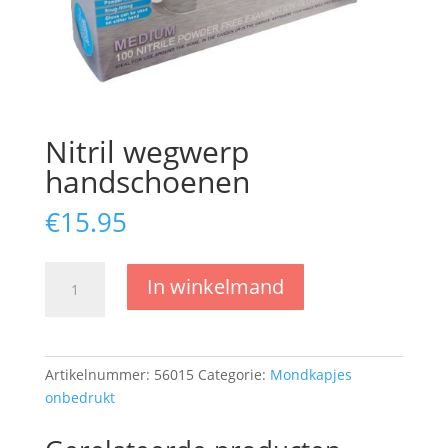
Nitril wegwerp
handschoenen
€
15.95
Nitril
In winkelmand
wegwerp
handschoenen
aantal
Artikelnummer:
56015
Categorie:
Mondkapjes
onbedrukt