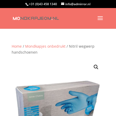
+31 (0)43 458 1340
info@admirror.nl
Home
/
Mondkapjes onbedrukt
/ Nitril wegwerp
handschoenen