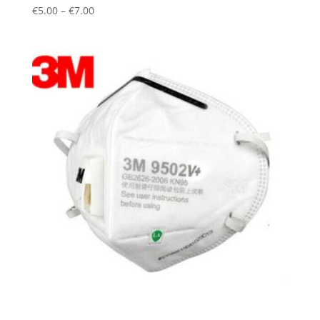
Price
€
5.00
–
€
7.00
range:
€5.00
through
€7.00